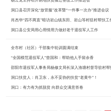
杨云龙主持召开易地扶贫搬迁整改工作推进会
洞口县召开深化“放管服”改革暨“一件事一次办”推进会议
肖杰华“四不两直”暗访岩山镇东田、岩山等村驻村帮扶工
洞口县公安局用心用情用力做好老干退役军人工作
全市村（社区）干部集中轮训圆满结束
“全国模范退役军人”曾国和：帮助他人手留余香
邵阳市退役军人事务局杨修文局长深入渔塘村督导驻村帮
洞口扶贫人：肖卫东，永不妥协的扶贫“老黄牛”！
洞口：有力有为抓脱贫 向群众交满意答卷