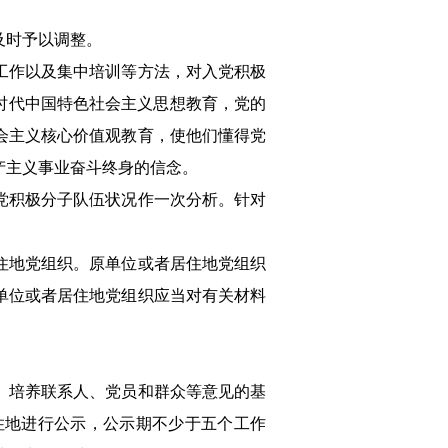
及时予以调整。
工作以及集中培训等方法，对入党积极
时代中国特色社会主义思想教育，党的
会主义核心价值观教育，使他们懂得党
产主义事业奋斗终身的信念。
党积极分子队伍状况作一次分析。针对
住地党组织。原单位或者居住地党组织
单位或者居住地党组织应当对有关材料
、培养联系人、党员和群众等意见的基
住地进行公示，公示期不少于五个工作