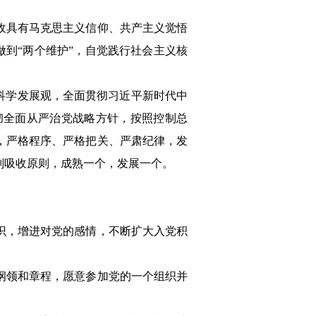
收具有马克思主义信仰、共产主义觉悟
做到“两个维护”，自觉践行社会主义核
科学发展观，全面贯彻习近平新时代中
彻全面从严治党战略方针，按照控制总
，严格程序、严格把关、严肃纪律，发
别吸收原则，成熟一个，发展一个。
识，增进对党的感情，不断扩大入党积
纲领和章程，愿意参加党的一个组织并