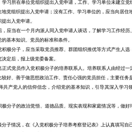
、学习所在单位党组织提出入党申请，工作、学习单位未建立党
住地党组织提出入党申请；没有工作、学习单位的，应当向居住
织提出入党申请。
后，应当在一个月内派人同入党申请人谈话，了解学习工作经历
党的基本知识、党员的标准和条件。
党积极分子，应当采取党员推荐、群团组织推优等方式产生人选
究决定后，报上级党委备案。
名正式党员作入党积极分子的培养联系人。培养联系人由经过一
比较好、善于做思想政治工作、责任心强的党员担任，主要任务
释共产党人的信仰信念，介绍党的基本知识，引导其深入学习
积极分子的政治觉悟、道德品质、现实表现和家庭情况等，做好
极分子情况，在《入党积极分子培养考察登记表》上认真填写自