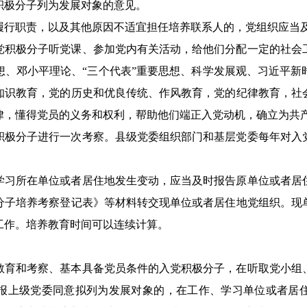
积极分子列为发展对象的意见。
履行职责，以及其他原因不适宜担任培养联系人的，党组织应当
党积极分子听党课、参加党内有关活动，给他们分配一定的社会
想、邓小平理论、“三个代表”重要思想、科学发展观、习近平新
知识教育，党的历史和优良传统、作风教育，党的纪律教育，社
律，懂得党员的义务和权利，帮助他们端正入党动机，确立为共
积极分子进行一次考察。县级党委组织部门和基层党委每年对入
学习所在单位或者居住地发生变动，应当及时报告原单位或者居
分子培养考察登记表》等材料转交现单位或者居住地党组织。现
工作。培养教育时间可以连续计算。
教育和考察、基本具备党员条件的入党积极分子，在听取党小组
报上级党委同意拟列为发展对象的，在工作、学习单位或者居