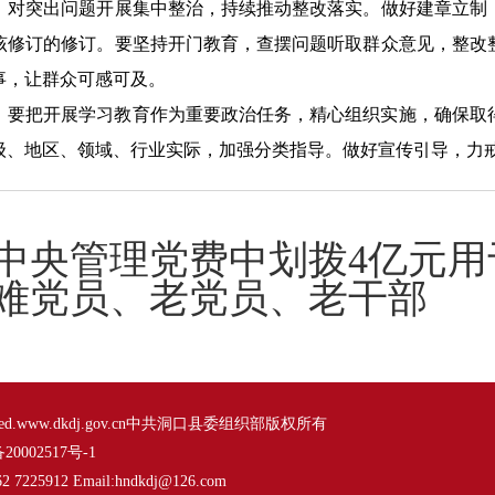
，对突出问题开展集中整治，持续推动整改落实。做好建章立制
该修订的修订。要坚持开门教育，查摆问题听取群众意见，整改
事，让群众可感可及。
）要把开展学习教育作为重要政治任务，精心组织实施，确保取
级、地区、领域、行业实际，加强分类指导。做好宣传引导，力
中央管理党费中划拨4亿元用
难党员、老党员、老干部
s Reserved.www.dkdj.gov.cn中共洞口县委组织部版权所有
20002517号-1
5912 Email:hndkdj@126.com