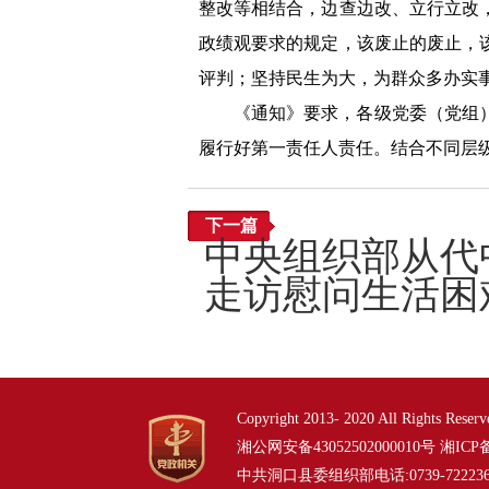
整改等相结合，边查边改、立行立改
政绩观要求的规定，该废止的废止，
评判；坚持民生为大，为群众多办实
《通知》要求，各级党委（党组
履行好第一责任人责任。结合不同层
下一篇
中央组织部从代
走访慰问生活困
Copyright 2013- 2020 All Right
湘公网安备43052502000010号
湘ICP备
中共洞口县委组织部电话:0739-7222362 722