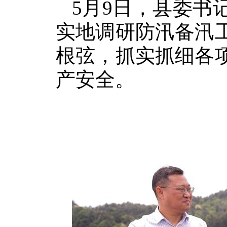
5月9日，县委书
实地调研防汛备汛
根弦，抓实抓细各
产安全。