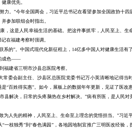
，健康优先。
同努力。”今年全国两会，习近平总书记在看望参加全国政协十四
，并参加联组会时指出。
健康，这是人民幸福生活的基础。把这件事抓牢，人民至上、生
总书记在福建考察时强调。
联系的”。中国式现代化新征程上，14亿多中国人对健康生活有
的成色——
记来到福建省三明市沙县总医院考察。
大常委会副主任、沙县区总医院党委书记万小英清晰地记得当
是“百姓得实惠”。如今，展板上的数据年年更新，见证了医改
在市县解决，日常的头疼脑热在乡村解决。”病有所医，是人民对
种敢为人先的精神，人民至上、生命至上理念的觉悟担当。”习近
。从“一枝独秀”到“春色满园”，各地因地制宜推广三明医改经验