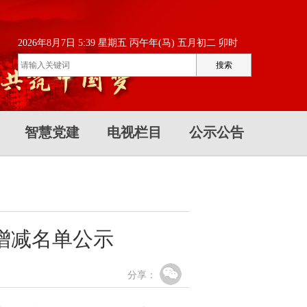
2026年8月7日 5:39 星期五 丙午年(马) 五月初二 卯时
智慧党建
电视栏目
公示公告
增减名单公示
分享：