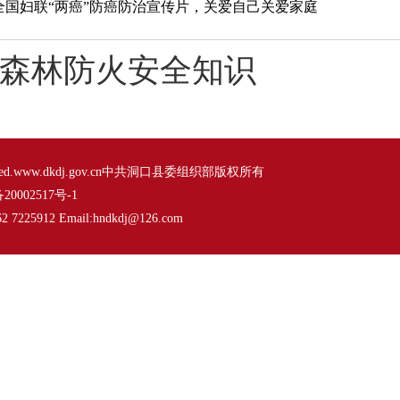
国妇联“两癌”防癌防治宣传片，关爱自己关爱家庭
森林防火安全知识
s Reserved.www.dkdj.gov.cn中共洞口县委组织部版权所有
20002517号-1
5912 Email:hndkdj@126.com