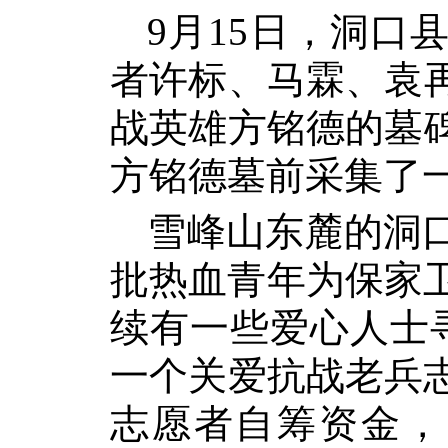
9
月
15
日
，洞口
者许标、马霖、袁
战英雄方铭德的墓
方铭德墓前采集了
雪峰山东麓的洞
批热血青年为保家
续有一些爱心人士
一个关爱抗战老兵
志愿者自筹资金，