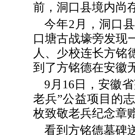
前，洞口县境内尚
今年
2
月，洞口
口塘古战壕旁发现
人、少校连长方铭
到了方铭德在安徽
9
月
16
日
，安徽省
老兵
”
公益项目的志
枚致敬老兵纪念章
看到方铭德墓碑