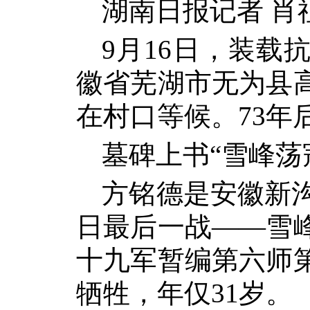
湖南日报记者
肖
9
月
16
日
，装载
徽省芜湖市无为县
在村口等候。
73
年
墓碑上书
“
雪峰荡
方铭德是安徽新
日最后一战
——
雪
十九军暂编第六师
牺牲，年仅
31
岁。